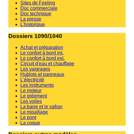
Sites de Feeling
Doc commerciale
Doc technique
La presse
L'historique
Dossiers 1090/1040
Achat et préparation
Le confort à bord int.
Le confort à bord ext.
Circuit d'eau et chauffage
Les vaigrages
Hublots et panneaux
L'électricité
Les instruments
Le moteur
Le gréement
Les voiles
La barre et le safran
Le mouillage
Le pont
La coque