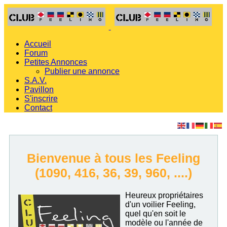
Accueil
Forum
Petites Annonces
Publier une annonce
S.A.V.
Pavillon
S'inscrire
Contact
Bienvenue à tous les Feeling
(1090, 416, 36, 39, 960, ....)
Heureux propriétaires
d'un voilier Feeling,
quel qu'en soit le
modèle ou l'année de