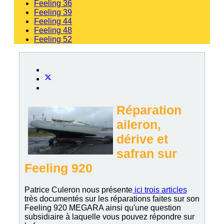
Feeling 36
Feeling 39
Feeling 44
Feeling 48
Feeling 52
Réparation
aileron,
dérive et
safran sur
Feeling 920
Patrice Culeron nous présente
ici trois articles
très documentés sur les réparations faites sur son
Feeling 920 MEGARA ainsi qu'une question
subsidiaire à laquelle vous pouvez répondre sur