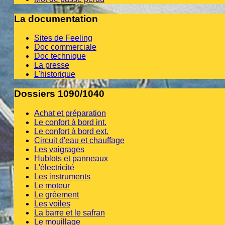
La documentation
Sites de Feeling
Doc commerciale
Doc technique
La presse
L'historique
Dossiers 1090/1040
Achat et préparation
Le confort à bord int.
Le confort à bord ext.
Circuit d'eau et chauffage
Les vaigrages
Hublots et panneaux
L'électricité
Les instruments
Le moteur
Le gréement
Les voiles
La barre et le safran
Le mouillage