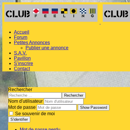
Accueil
Forum
Petites Annonces
Publier une annonce
S.A.V.
Pavillon
S'inscrire
Contact
Rechercher
Rechercher
Nom d'utilisateur
Mot de passe
Show Password
Se souvenir de moi
S'identifier
Mot de passe perdu