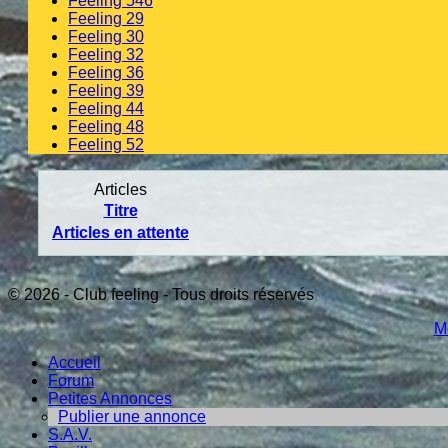
Feeling 546
Feeling 29
Feeling 30
Feeling 32
Feeling 36
Feeling 39
Feeling 44
Feeling 48
Feeling 52
Articles
Titre
Articles en attente
© 2026 - Club feeling - Tous droits réservés
M
Accueil
Forum
Petites Annonces
Publier une annonce
S.A.V.