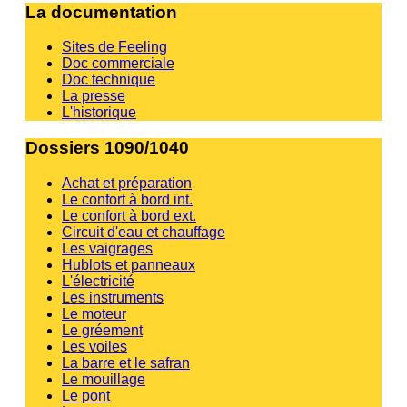
La documentation
Sites de Feeling
Doc commerciale
Doc technique
La presse
L'historique
Dossiers 1090/1040
Achat et préparation
Le confort à bord int.
Le confort à bord ext.
Circuit d'eau et chauffage
Les vaigrages
Hublots et panneaux
L'électricité
Les instruments
Le moteur
Le gréement
Les voiles
La barre et le safran
Le mouillage
Le pont