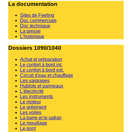
La documentation
Sites de Feeling
Doc commerciale
Doc technique
La presse
L'historique
Dossiers 1090/1040
Achat et préparation
Le confort à bord int.
Le confort à bord ext.
Circuit d'eau et chauffage
Les vaigrages
Hublots et panneaux
L'électricité
Les instruments
Le moteur
Le gréement
Les voiles
La barre et le safran
Le mouillage
Le pont