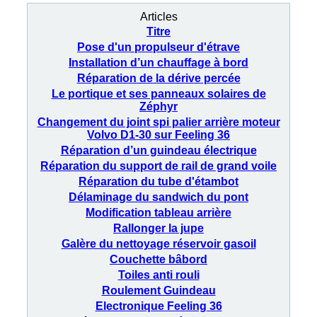
Articles
Titre
Pose d'un propulseur d'étrave
Installation d’un chauffage à bord
Réparation de la dérive percée
Le portique et ses panneaux solaires de
Zéphyr
Changement du joint spi palier arrière moteur
Volvo D1-30 sur Feeling 36
Réparation d’un guindeau électrique
Réparation du support de rail de grand voile
Réparation du tube d'étambot
Délaminage du sandwich du pont
Modification tableau arrière
Rallonger la jupe
Galère du nettoyage réservoir gasoil
Couchette bâbord
Toiles anti rouli
Roulement Guindeau
Electronique Feeling 36