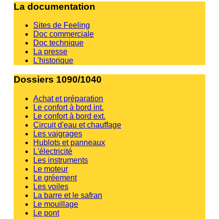
La documentation
Sites de Feeling
Doc commerciale
Doc technique
La presse
L'historique
Dossiers 1090/1040
Achat et préparation
Le confort à bord int.
Le confort à bord ext.
Circuit d'eau et chauffage
Les vaigrages
Hublots et panneaux
L'électricité
Les instruments
Le moteur
Le gréement
Les voiles
La barre et le safran
Le mouillage
Le pont