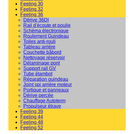
Feeling 30
Feeling 32
Feeling 36
Dérive 36DI
Rail d'écoute et poulie
Schéma électronique
Roulement Guindeau
Toiles anti-rouli
Tableau arrière
Couchette bâbord
Nettoyage réservoir
Délaminage pont
Support rail GV
Tube étambot
Réparation guindeau
Joint spi arrière moteur
Portique et panneaux
Dérive percée
Chauffage Autoterm
Propulseur étrave
Feeling 39
Feeling 44
Feeling 48
Feeling 52