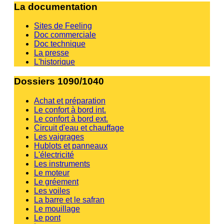
La documentation
Sites de Feeling
Doc commerciale
Doc technique
La presse
L'historique
Dossiers 1090/1040
Achat et préparation
Le confort à bord int.
Le confort à bord ext.
Circuit d'eau et chauffage
Les vaigrages
Hublots et panneaux
L'électricité
Les instruments
Le moteur
Le gréement
Les voiles
La barre et le safran
Le mouillage
Le pont