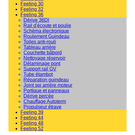
Feeling 30
Feeling 32
Feeling 36
Dérive 36DI
Rail d'écoute et poulie
Schéma électronique
Roulement Guindeau
Toiles anti-rouli
Tableau arrière
Couchette bâbord
Nettoyage réservoir
Délaminage pont
Support rail GV
Tube étambot
Réparation guindeau
Joint spi arrière moteur
Portique et panneaux
Dérive percée
Chauffage Autoterm
Propulseur étrave
Feeling 39
Feeling 44
Feeling 48
Feeling 52