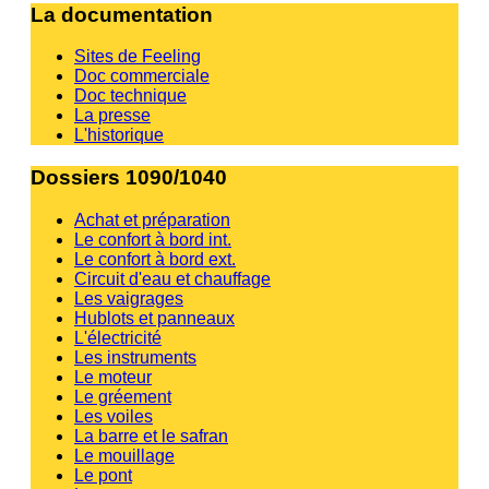
La documentation
Sites de Feeling
Doc commerciale
Doc technique
La presse
L'historique
Dossiers 1090/1040
Achat et préparation
Le confort à bord int.
Le confort à bord ext.
Circuit d'eau et chauffage
Les vaigrages
Hublots et panneaux
L'électricité
Les instruments
Le moteur
Le gréement
Les voiles
La barre et le safran
Le mouillage
Le pont