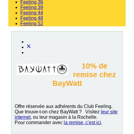
Feeling 36
Feeling 39
Feeling 44
Feeling 48
Feeling 52
10% de
remise chez
BayWatt
Offre réservée aux adhérents du Club Feeling.
Que trouve-t-on chez BayWatt ? Visitez
leur site
internet
, ou leur magasin à la Rochelle.
Pour commander avec
la remise, c'est ici
.