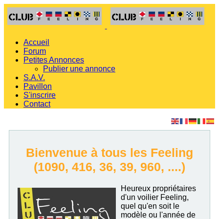
Accueil
Forum
Petites Annonces
Publier une annonce
S.A.V.
Pavillon
S'inscrire
Contact
Bienvenue à tous les Feeling
(1090, 416, 36, 39, 960, ....)
Heureux propriétaires
d'un voilier Feeling,
quel qu'en soit le
modèle ou l'année de