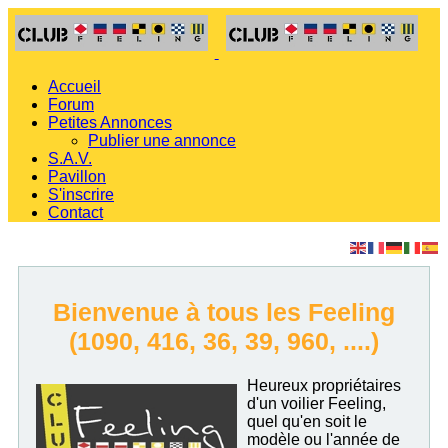
Accueil
Forum
Petites Annonces
Publier une annonce
S.A.V.
Pavillon
S'inscrire
Contact
Bienvenue à tous les Feeling
(1090, 416, 36, 39, 960, ....)
Heureux propriétaires
d'un voilier Feeling,
quel qu'en soit le
modèle ou l'année de