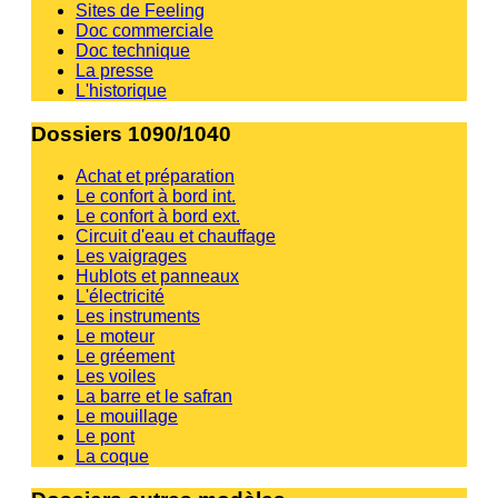
Sites de Feeling
Doc commerciale
Doc technique
La presse
L'historique
Dossiers 1090/1040
Achat et préparation
Le confort à bord int.
Le confort à bord ext.
Circuit d'eau et chauffage
Les vaigrages
Hublots et panneaux
L'électricité
Les instruments
Le moteur
Le gréement
Les voiles
La barre et le safran
Le mouillage
Le pont
La coque