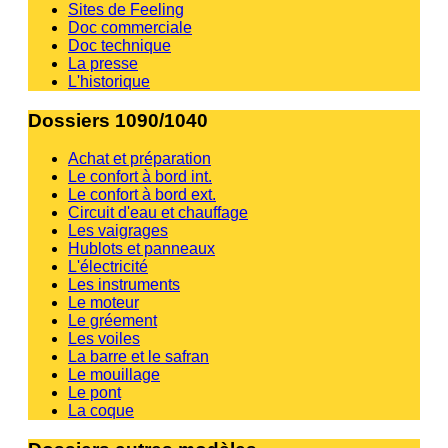
Sites de Feeling
Doc commerciale
Doc technique
La presse
L'historique
Dossiers 1090/1040
Achat et préparation
Le confort à bord int.
Le confort à bord ext.
Circuit d'eau et chauffage
Les vaigrages
Hublots et panneaux
L'électricité
Les instruments
Le moteur
Le gréement
Les voiles
La barre et le safran
Le mouillage
Le pont
La coque