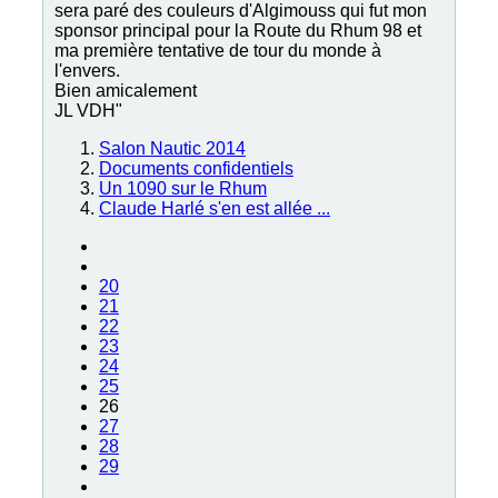
sera paré des couleurs d'Algimouss qui fut mon
sponsor principal pour la Route du Rhum 98 et
ma première tentative de tour du monde à
l'envers.
Bien amicalement
JL VDH"
Salon Nautic 2014
Documents confidentiels
Un 1090 sur le Rhum
Claude Harlé s'en est allée ...
20
21
22
23
24
25
26
27
28
29