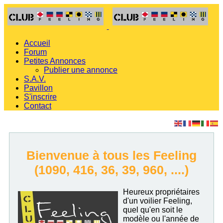
Accueil
Forum
Petites Annonces
Publier une annonce
S.A.V.
Pavillon
S'inscrire
Contact
Bienvenue à tous les Feeling
(1090, 416, 36, 39, 960, ....)
Heureux propriétaires
d'un voilier Feeling,
quel qu'en soit le
modèle ou l'année de