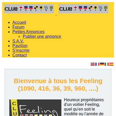
Accueil
Forum
Petites Annonces
Publier une annonce
S.A.V.
Pavillon
S'inscrire
Contact
Bienvenue à tous les Feeling
(1090, 416, 36, 39, 960, ....)
Heureux propriétaires
d'un voilier Feeling,
quel qu'en soit le
modèle ou l'année de