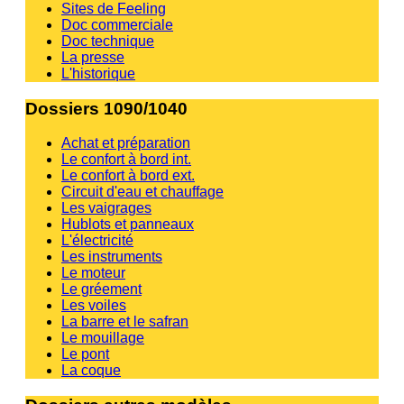
Sites de Feeling
Doc commerciale
Doc technique
La presse
L'historique
Dossiers 1090/1040
Achat et préparation
Le confort à bord int.
Le confort à bord ext.
Circuit d'eau et chauffage
Les vaigrages
Hublots et panneaux
L'électricité
Les instruments
Le moteur
Le gréement
Les voiles
La barre et le safran
Le mouillage
Le pont
La coque