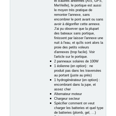
et d'autres antennes (AIS, GPS,
MerVeille), le portique est aussi
le moyen très pratique de
remonter l'annexe, sans
encombrer le pont avant ou sans
avoir à dégonfler cette annexe.
J'ai pu observer que la plupart
des bateaux sans portique,
finissent par laisser l'annexe une
nuit à l'eau, et qu'ils sont alors la
proie des petits voleurs
d'annexes (trop facile). Voir
l'article sur le portique.
2 panneaux solaires de 100W
1 éolienne (en option) : ne
produit pas dans les traversées
au portant (juste au près)
1 hydrogénérateur (en option) :
encombrant dans la jupe, et
assez cher
Alternateur moteur
Chargeur secteur
Spécifier comment on veut
charger les batteries et quel type
de batteries (plomb, gel, …)