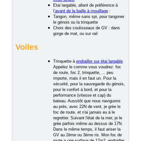
Etai largable, allant de préférence à
l
’avant de la baille à mouillage
:
Tangon, même sans spi, pour tangoner
le génois ou la trinquette
Choix des coulisseaux de GV : dans
gorge de mat, ou sur rail
Voiles
Trinquette à
endrailler sur étai largable
Appelez le comme vous voudrez: foc
de route, foc 2, trinquette, ... peu
importe, mais il en faut un. Pour la
sécurité, pour la sauvegarde du génois,
pour le confort à bord, et pour la
performance (vitesse et cap) du
bateau. Aussitôt que nous naviguons
au près, avec 22N de vent, je grée le
foc de route, et n'ai jamais eu à le
regretter. Suivant l'état de la mer, je le
grée parfois même au dessus de 17N.
Dans le même temps, il faut ariser la
GV au 2ème ou 3ème ris. Mon foc de
route a une surface de 17m2, endrailler