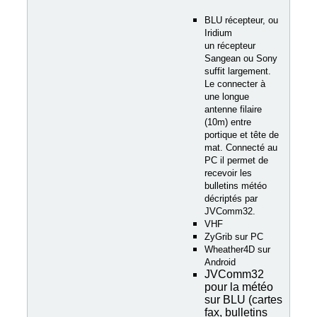
BLU récepteur, ou
Iridium
un récepteur
Sangean ou Sony
suffit largement.
Le connecter à
une longue
antenne filaire
(10m) entre
portique et tête de
mat. Connecté au
PC il permet de
recevoir les
bulletins météo
décriptés par
JVComm32.
VHF
ZyGrib sur PC
Wheather4D sur
Android
JVComm32
pour la météo
sur BLU (cartes
fax, bulletins