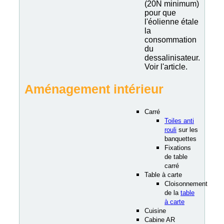
(20N minimum)
pour que
l'éolienne étale
la
consommation
du
dessalinisateur.
Voir l'article.
Aménagement intérieur
Carré
Toiles anti
rouli
sur les
banquettes
Fixations
de table
carré
Table à carte
Cloisonnement
de la
table
à carte
Cuisine
Cabine AR