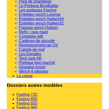
Pied de chandelier
Le Portique BoisBarbu
Les portiques Feeling
Entretien winch Lewmar
Entretien winch Harken44
Entretien winch Harken32
Flasque winch Harken
Refit + new mast
Complete refit
Cadènes de sécurité
Remplacement rail GV
Capote de roof
Les Dorades
Teck jupe AR
Portique bon marché
Glissière Amiot
Winch 4 vitesses
La coque
Dossiers autres modèles
Feeling 720
Feeling 850
Feeling 920
Feeling 960