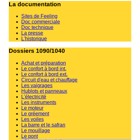
La documentation
Sites de Feeling
Doc commerciale
Doc technique
La presse
L'historique
Dossiers 1090/1040
Achat et préparation
Le confort à bord int.
Le confort à bord ext.
Circuit d'eau et chauffage
Les vaigrages
Hublots et panneaux
L'électricité
Les instruments
Le moteur
Le gréement
Les voiles
La barre et le safran
Le mouillage
Le pont