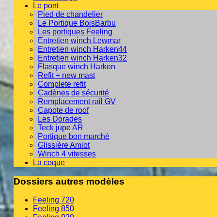
Le pont
Pied de chandelier
Le Portique BoisBarbu
Les portiques Feeling
Entretien winch Lewmar
Entretien winch Harken44
Entretien winch Harken32
Flasque winch Harken
Refit + new mast
Complete refit
Cadènes de sécurité
Remplacement rail GV
Capote de roof
Les Dorades
Teck jupe AR
Portique bon marché
Glissière Amiot
Winch 4 vitesses
La coque
Dossiers autres modèles
Feeling 720
Feeling 850