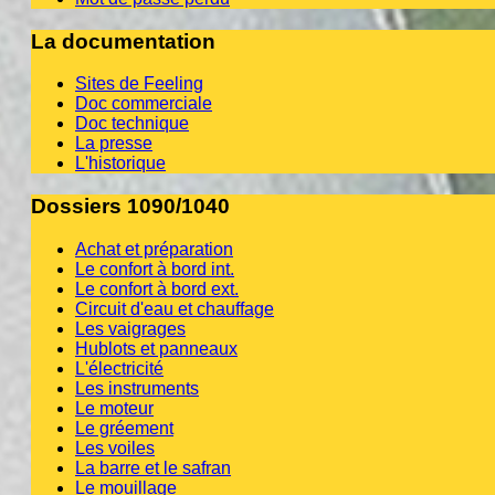
La documentation
Sites de Feeling
Doc commerciale
Doc technique
La presse
L'historique
Dossiers 1090/1040
Achat et préparation
Le confort à bord int.
Le confort à bord ext.
Circuit d'eau et chauffage
Les vaigrages
Hublots et panneaux
L'électricité
Les instruments
Le moteur
Le gréement
Les voiles
La barre et le safran
Le mouillage