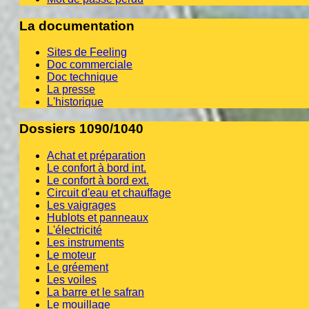
La documentation
Sites de Feeling
Doc commerciale
Doc technique
La presse
L'historique
Dossiers 1090/1040
Achat et préparation
Le confort à bord int.
Le confort à bord ext.
Circuit d'eau et chauffage
Les vaigrages
Hublots et panneaux
L'électricité
Les instruments
Le moteur
Le gréement
Les voiles
La barre et le safran
Le mouillage