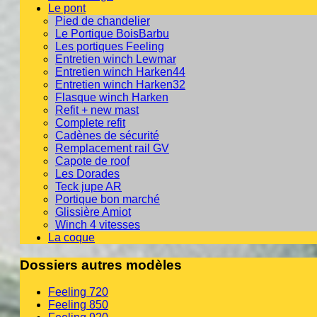
Le pont
Pied de chandelier
Le Portique BoisBarbu
Les portiques Feeling
Entretien winch Lewmar
Entretien winch Harken44
Entretien winch Harken32
Flasque winch Harken
Refit + new mast
Complete refit
Cadènes de sécurité
Remplacement rail GV
Capote de roof
Les Dorades
Teck jupe AR
Portique bon marché
Glissière Amiot
Winch 4 vitesses
La coque
Dossiers autres modèles
Feeling 720
Feeling 850