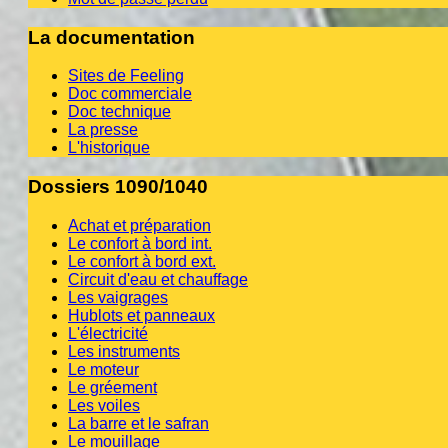
La documentation
Sites de Feeling
Doc commerciale
Doc technique
La presse
L'historique
Dossiers 1090/1040
Achat et préparation
Le confort à bord int.
Le confort à bord ext.
Circuit d'eau et chauffage
Les vaigrages
Hublots et panneaux
L'électricité
Les instruments
Le moteur
Le gréement
Les voiles
La barre et le safran
Le mouillage