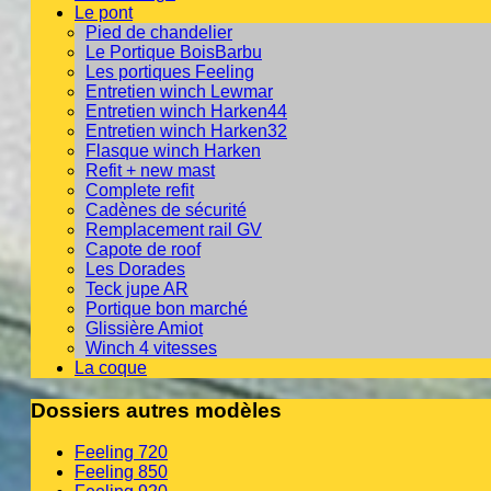
Le pont
Pied de chandelier
Le Portique BoisBarbu
Les portiques Feeling
Entretien winch Lewmar
Entretien winch Harken44
Entretien winch Harken32
Flasque winch Harken
Refit + new mast
Complete refit
Cadènes de sécurité
Remplacement rail GV
Capote de roof
Les Dorades
Teck jupe AR
Portique bon marché
Glissière Amiot
Winch 4 vitesses
La coque
Dossiers autres modèles
Feeling 720
Feeling 850