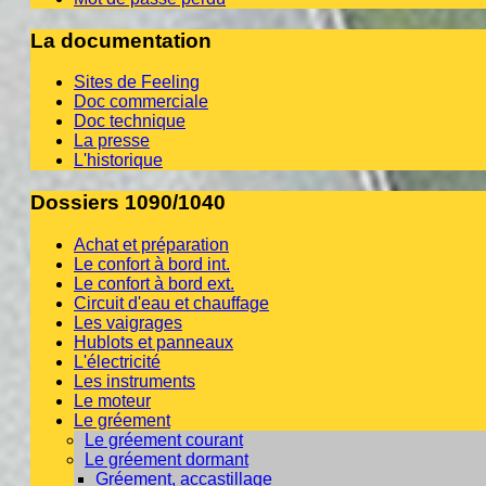
La documentation
Sites de Feeling
Doc commerciale
Doc technique
La presse
L'historique
Dossiers 1090/1040
Achat et préparation
Le confort à bord int.
Le confort à bord ext.
Circuit d'eau et chauffage
Les vaigrages
Hublots et panneaux
L'électricité
Les instruments
Le moteur
Le gréement
Le gréement courant
Le gréement dormant
Gréement, accastillage