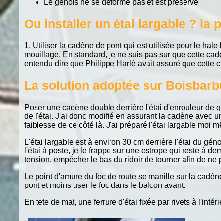
Le génois ne se déforme pas et est préservé
Ou installer un étai largable ? la 
1. Utiliser la cadène de pont qui est utilisée pour le hal
mouillage. En standard, je ne suis pas sur que cette cadèn
entendu dire que Philippe Harlé avait assuré que cette cl
La solution adoptée sur Boisbarb
Poser une cadène double derrière l'étai d'enrouleur de gé
de l'étai. J'ai donc modifié en assurant la cadène avec un
faiblesse de ce côté là. J'ai préparé l'étai largable m
L'étai largable est à environ 30 cm derrière l'étai du gén
l'étai à poste, je le frappe sur une estrope qui reste à dem
tension, empêcher le bas du ridoir de tourner afin de ne 
Le point d'amure du foc de route se manille sur la cadène
pont et moins user le foc dans le balcon avant.
En tete de mat, une ferrure d'étai fixée par rivets à l'inté