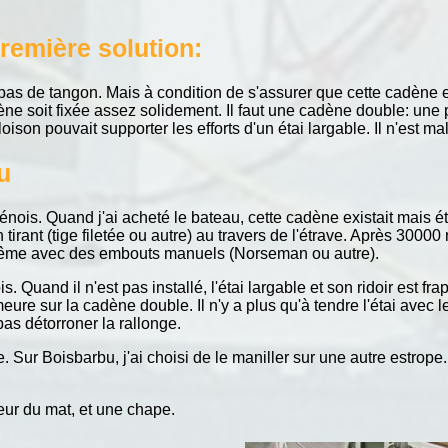
première solution:
e bas de tangon. Mais à condition de s'assurer que cette cadène e
e soit fixée assez solidement. Il faut une cadène double: une pour
oison pouvait supporter les efforts d'un étai largable. Il n'est 
u
nois. Quand j'ai acheté le bateau, cette cadène existait mais éta
 tirant (tige filetée ou autre) au travers de l'étrave. Après 300
oi même avec des embouts manuels (Norseman ou autre).
ois. Quand il n'est pas installé, l'étai largable et son ridoir est
eure sur la cadène double. Il n'y a plus qu'à tendre l'étai avec le
pas détorroner la rallonge.
. Sur Boisbarbu, j'ai choisi de le maniller sur une autre estrope
rieur du mat, et une chape.