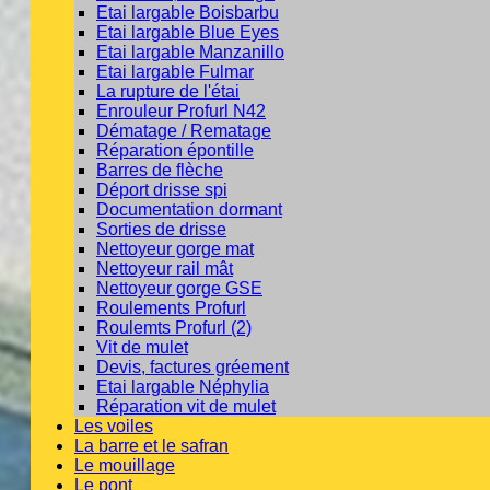
Etai largable Boisbarbu
Etai largable Blue Eyes
Etai largable Manzanillo
Etai largable Fulmar
La rupture de l'étai
Enrouleur Profurl N42
Dématage / Rematage
Réparation épontille
Barres de flèche
Déport drisse spi
Documentation dormant
Sorties de drisse
Nettoyeur gorge mat
Nettoyeur rail mât
Nettoyeur gorge GSE
Roulements Profurl
Roulemts Profurl (2)
Vit de mulet
Devis, factures gréement
Etai largable Néphylia
Réparation vit de mulet
Les voiles
La barre et le safran
Le mouillage
Le pont