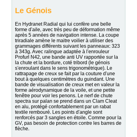
Le Génois
En Hydranet Radial qui lui confère une belle
forme d'aile, avec très peu de déformation même
après 5 années de navigation intense. La coupe
triradiale amène le maitre voilier à utiliser des
grammages différents suivant les panneaux: 323
à 343g. Avec ralingue adaptée à l'enrouleur
Profurl N42, une bande anti UV rapportée sur la
la chute et la bordure, coté tribord (le génois
s'enroulant dans le sens trigonométrique). Le
rattrapage de creux se fait par la couture d'une
bout à quelques centimètres du guindant. Une
bande de visualisation de creux met en valeur la
forme aérodynamique de la voile, et une petite
fenêtre pour voir les penons. Le nerf de chute
spectra sur palan se prend dans un Clam Cleat
en alu, protégé confortablement par un rabat
textile rembouré. Les points d'angle sont
renforcés par 3 sangles en étoile. Comme pour la
GV, pas besoin de protection contre les barres de
flèche.