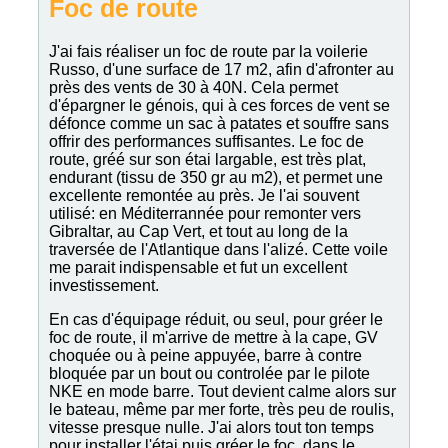
Foc de route
J'ai fais réaliser un foc de route par la voilerie
Russo, d'une surface de 17 m2, afin d'afronter au
près des vents de 30 à 40N. Cela permet
d'épargner le génois, qui à ces forces de vent se
défonce comme un sac à patates et souffre sans
offrir des performances suffisantes. Le foc de
route, gréé sur son étai largable, est très plat,
endurant (tissu de 350 gr au m2), et permet une
excellente remontée au près. Je l'ai souvent
utilisé: en Méditerrannée pour remonter vers
Gibraltar, au Cap Vert, et tout au long de la
traversée de l'Atlantique dans l'alizé. Cette voile
me parait indispensable et fut un excellent
investissement.
En cas d'équipage réduit, ou seul, pour gréer le
foc de route, il m'arrive de mettre à la cape, GV
choquée ou à peine appuyée, barre à contre
bloquée par un bout ou controlée par le pilote
NKE en mode barre. Tout devient calme alors sur
le bateau, même par mer forte, très peu de roulis,
vitesse presque nulle. J'ai alors tout ton temps
pour installer l'étai puis gréer le foc, dans le