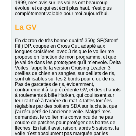
1999, mes avis sur les voiles ont beaucoup
évolué, et ce qui est écrit plus haut, n'est plus
complètement valable pour moi aujourd'hui.
La GV
En dacron de très bonne qualité 350g SF(Stronf
Fill) DP, coupée en Cross Cut, adapté aux
longues croisières, avec 3 ris que le voilier me
propose en fonction de mon programme, et que
je valide dans les prototypes qu'il m'envoie. Delta
Voiles l'appelle la version Cruising Leader. 3
oreilles de chien en sangles, sur oeillets de ris,
sont utilisables sur les 2 bords pour croc de ris.
Pas de garcettes de ris, évidemment,
contrairement à la précédente GV, et des chariots
à roulements à bille Harken, qui coulissent sur
leur rail fixé à l'arrière du mat. 4 lattes forcées
réglables par des boitiers SDA sur la chute, que
j'ai récupéré de l'ancienne voile. Malgré mes
demandes, le voilier m'a convaincu de ne pas
coudre de patches pour protéger des barres de
flèches. En fait il avait raison, après 5 saisons, la
voile n'est absolument pas marquée par les