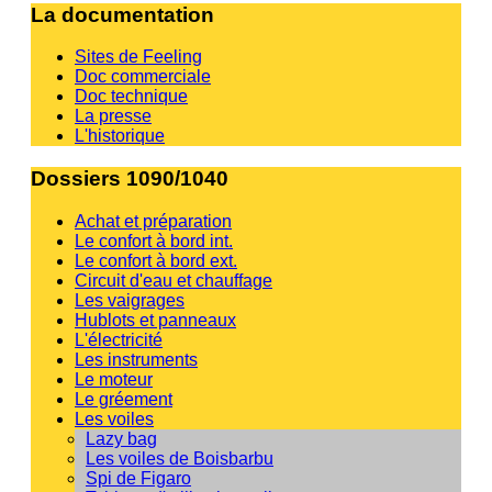
La documentation
Sites de Feeling
Doc commerciale
Doc technique
La presse
L'historique
Dossiers 1090/1040
Achat et préparation
Le confort à bord int.
Le confort à bord ext.
Circuit d'eau et chauffage
Les vaigrages
Hublots et panneaux
L'électricité
Les instruments
Le moteur
Le gréement
Les voiles
Lazy bag
Les voiles de Boisbarbu
Spi de Figaro