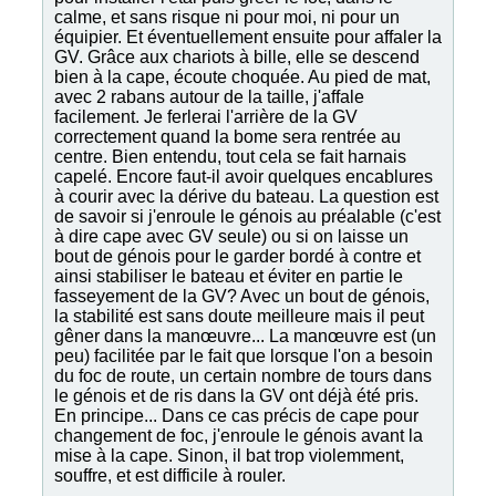
calme, et sans risque ni pour moi, ni pour un
équipier. Et éventuellement ensuite pour affaler la
GV. Grâce aux chariots à bille, elle se descend
bien à la cape, écoute choquée. Au pied de mat,
avec 2 rabans autour de la taille, j'affale
facilement. Je ferlerai l'arrière de la GV
correctement quand la bome sera rentrée au
centre. Bien entendu, tout cela se fait harnais
capelé. Encore faut-il avoir quelques encablures
à courir avec la dérive du bateau. La question est
de savoir si j'enroule le génois au préalable (c'est
à dire cape avec GV seule) ou si on laisse un
bout de génois pour le garder bordé à contre et
ainsi stabiliser le bateau et éviter en partie le
fasseyement de la GV? Avec un bout de génois,
la stabilité est sans doute meilleure mais il peut
gêner dans la manœuvre... La manœuvre est (un
peu) facilitée par le fait que lorsque l'on a besoin
du foc de route, un certain nombre de tours dans
le génois et de ris dans la GV ont déjà été pris.
En principe... Dans ce cas précis de cape pour
changement de foc, j'enroule le génois avant la
mise à la cape. Sinon, il bat trop violemment,
souffre, et est difficile à rouler.