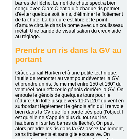
barres de flèche. Le nerf de chute spectra bien
conçu avec Clam Cleat alu à chaque ris permet
d'éviter quelque soit le ris, d'éliminer le flottement
de la chute. La bordure est libre et le point
d'amure circule dans la bome avec un coulisseau
métal. Une bande de visualisation du creux aide
au réglage.
Prendre un ris dans la GV au
portant
Grâce au rail Harken et à une petite technique,
inutile de remonter au vent pour déventer la GV
et prendre un ris. Je me met entre 150 et 160° du
vent réel pour effacer le génois derrière la GV. On
enroule le génois de quelques tours pour le
réduire. On loffe jusque vers 110°/120° du vent en
surbordant légèrement le génois afin qu'il renvoie
bien dans la GV que l'on borde très peu (l'objectif
est qu'elle ne s'appuie plus du tout sur les
haubans ni sur les barres de flèche). On peut
alors prendre les ris dans la GV assez facilement,
sans frottements et sans gite excessive. On