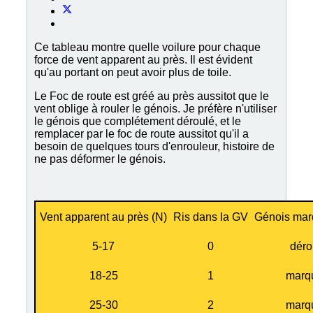
Ce tableau montre quelle voilure pour chaque
force de vent apparent au près. Il est évident
qu'au portant on peut avoir plus de toile.
Le Foc de route est gréé au près aussitot que le
vent oblige à rouler le génois. Je préfère n'utiliser
le génois que complétement déroulé, et le
remplacer par le foc de route aussitot qu'il a
besoin de quelques tours d'enrouleur, histoire de
ne pas déformer le génois.
Vent apparent au près (N)
Ris dans la GV
Génois marq
5-17
0
déro
18-25
1
marq
25-30
2
marq