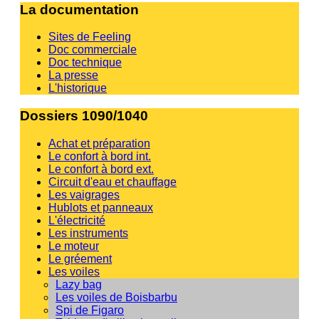
La documentation
Sites de Feeling
Doc commerciale
Doc technique
La presse
L'historique
Dossiers 1090/1040
Achat et préparation
Le confort à bord int.
Le confort à bord ext.
Circuit d'eau et chauffage
Les vaigrages
Hublots et panneaux
L'électricité
Les instruments
Le moteur
Le gréement
Les voiles
Lazy bag
Les voiles de Boisbarbu
Spi de Figaro