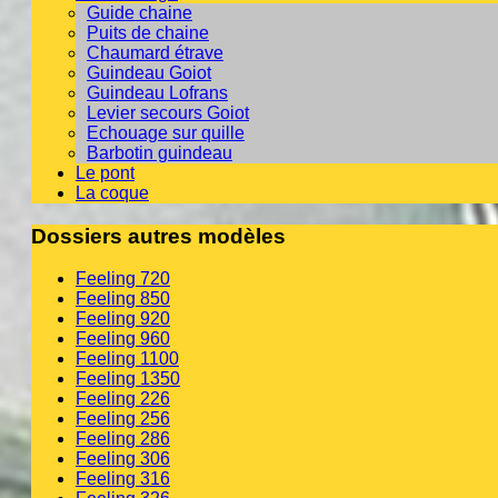
Guide chaine
Puits de chaine
Chaumard étrave
Guindeau Goiot
Guindeau Lofrans
Levier secours Goiot
Echouage sur quille
Barbotin guindeau
Le pont
La coque
Dossiers autres modèles
Feeling 720
Feeling 850
Feeling 920
Feeling 960
Feeling 1100
Feeling 1350
Feeling 226
Feeling 256
Feeling 286
Feeling 306
Feeling 316