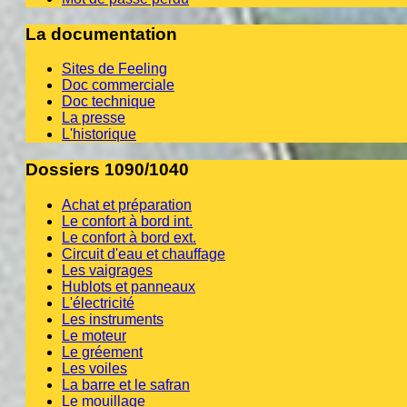
La documentation
Sites de Feeling
Doc commerciale
Doc technique
La presse
L'historique
Dossiers 1090/1040
Achat et préparation
Le confort à bord int.
Le confort à bord ext.
Circuit d'eau et chauffage
Les vaigrages
Hublots et panneaux
L'électricité
Les instruments
Le moteur
Le gréement
Les voiles
La barre et le safran
Le mouillage