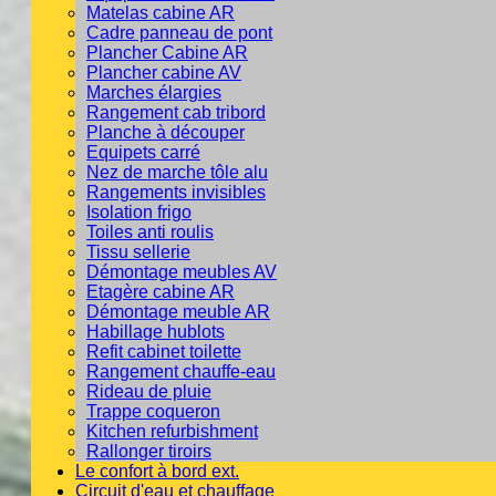
Matelas cabine AR
Cadre panneau de pont
Plancher Cabine AR
Plancher cabine AV
Marches élargies
Rangement cab tribord
Planche à découper
Equipets carré
Nez de marche tôle alu
Rangements invisibles
Isolation frigo
Toiles anti roulis
Tissu sellerie
Démontage meubles AV
Etagère cabine AR
Démontage meuble AR
Habillage hublots
Refit cabinet toilette
Rangement chauffe-eau
Rideau de pluie
Trappe coqueron
Kitchen refurbishment
Rallonger tiroirs
Le confort à bord ext.
Circuit d'eau et chauffage