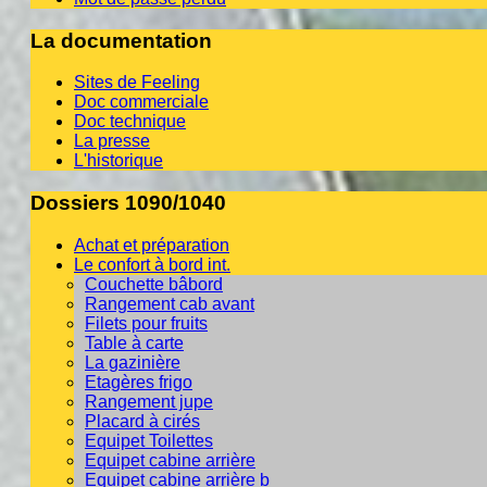
La documentation
Sites de Feeling
Doc commerciale
Doc technique
La presse
L'historique
Dossiers 1090/1040
Achat et préparation
Le confort à bord int.
Couchette bâbord
Rangement cab avant
Filets pour fruits
Table à carte
La gazinière
Etagères frigo
Rangement jupe
Placard à cirés
Equipet Toilettes
Equipet cabine arrière
Equipet cabine arrière b