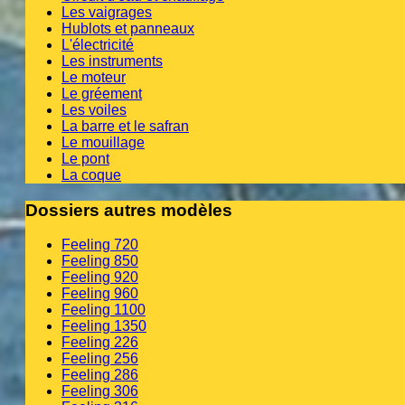
Les vaigrages
Hublots et panneaux
L'électricité
Les instruments
Le moteur
Le gréement
Les voiles
La barre et le safran
Le mouillage
Le pont
La coque
Dossiers autres modèles
Feeling 720
Feeling 850
Feeling 920
Feeling 960
Feeling 1100
Feeling 1350
Feeling 226
Feeling 256
Feeling 286
Feeling 306