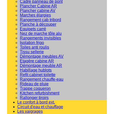
Cadre panneau de pont
Plancher Cabine AR
Plancher cabine AV
Marches élargies
Rangement cab tribord
Planche à découper
Equipets carré
Nez de marche tôle alu
Rangements invisibles
Isolation frigo
Toiles anti roulis
Tissu sellerie
Démontage meubles AV
Etagère cabine AR
Démontage meuble AR
Habillage hublots
Refit cabinet toilette
Rangement chauffe-eau
Rideau de pluie
Trappe coqueron
Kitchen refurbishment
Rallonger tiroirs
Le confort à bord ext.
Circuit d'eau et chauffage
Les vaigrages