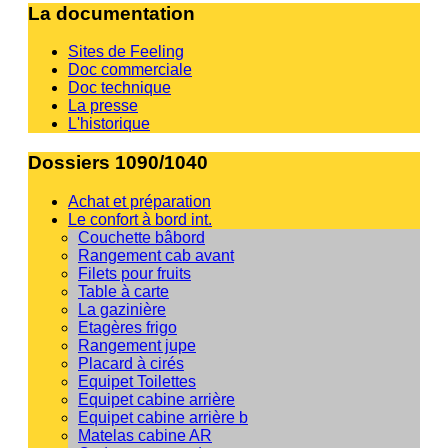
La documentation
Sites de Feeling
Doc commerciale
Doc technique
La presse
L'historique
Dossiers 1090/1040
Achat et préparation
Le confort à bord int.
Couchette bâbord
Rangement cab avant
Filets pour fruits
Table à carte
La gazinière
Etagères frigo
Rangement jupe
Placard à cirés
Equipet Toilettes
Equipet cabine arrière
Equipet cabine arrière b
Matelas cabine AR