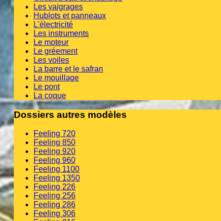
Les vaigrages
Hublots et panneaux
L'électricité
Les instruments
Le moteur
Le gréement
Les voiles
La barre et le safran
Le mouillage
Le pont
La coque
Dossiers autres modèles
Feeling 720
Feeling 850
Feeling 920
Feeling 960
Feeling 1100
Feeling 1350
Feeling 226
Feeling 256
Feeling 286
Feeling 306