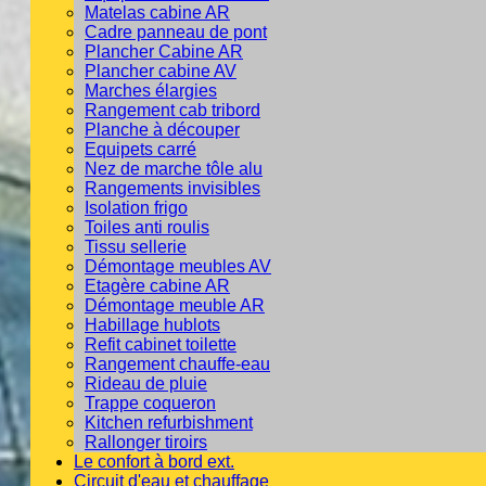
Matelas cabine AR
Cadre panneau de pont
Plancher Cabine AR
Plancher cabine AV
Marches élargies
Rangement cab tribord
Planche à découper
Equipets carré
Nez de marche tôle alu
Rangements invisibles
Isolation frigo
Toiles anti roulis
Tissu sellerie
Démontage meubles AV
Etagère cabine AR
Démontage meuble AR
Habillage hublots
Refit cabinet toilette
Rangement chauffe-eau
Rideau de pluie
Trappe coqueron
Kitchen refurbishment
Rallonger tiroirs
Le confort à bord ext.
Circuit d'eau et chauffage