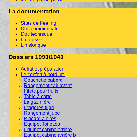
La documentation
Sites de Feeling
Doc commerciale
Doc technique
La presse
L'historique
Dossiers 1090/1040
Achat et préparation
Le confort à bord int.
Couchette bâbord
Rangement cab avant
Filets pour fruits
Table à carte
La gazinière
Etagères frigo
Rangement jupe
Placard à cirés
Equipet Toilettes
Equipet cabine arrière
Equipet cabine arrière b