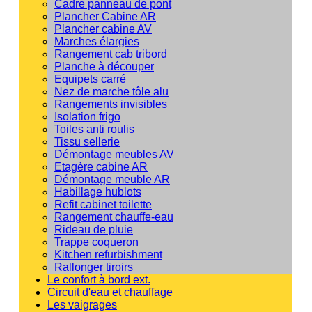
Cadre panneau de pont
Plancher Cabine AR
Plancher cabine AV
Marches élargies
Rangement cab tribord
Planche à découper
Equipets carré
Nez de marche tôle alu
Rangements invisibles
Isolation frigo
Toiles anti roulis
Tissu sellerie
Démontage meubles AV
Etagère cabine AR
Démontage meuble AR
Habillage hublots
Refit cabinet toilette
Rangement chauffe-eau
Rideau de pluie
Trappe coqueron
Kitchen refurbishment
Rallonger tiroirs
Le confort à bord ext.
Circuit d'eau et chauffage
Les vaigrages