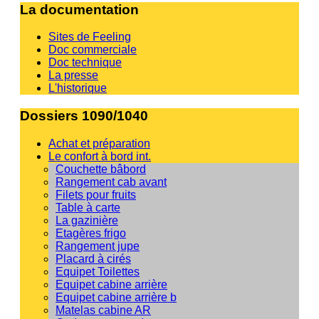
La documentation
Sites de Feeling
Doc commerciale
Doc technique
La presse
L'historique
Dossiers 1090/1040
Achat et préparation
Le confort à bord int.
Couchette bâbord
Rangement cab avant
Filets pour fruits
Table à carte
La gazinière
Etagères frigo
Rangement jupe
Placard à cirés
Equipet Toilettes
Equipet cabine arrière
Equipet cabine arrière b
Matelas cabine AR