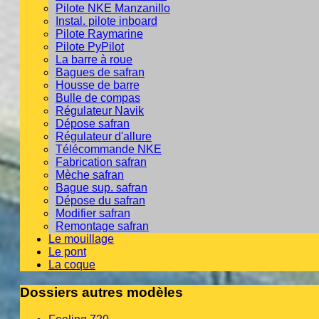
Pilote NKE Manzanillo
Instal. pilote inboard
Pilote Raymarine
Pilote PyPilot
La barre à roue
Bagues de safran
Housse de barre
Bulle de compas
Régulateur Navik
Dépose safran
Régulateur d'allure
Télécommande NKE
Fabrication safran
Mèche safran
Bague sup. safran
Dépose du safran
Modifier safran
Remontage safran
Le mouillage
Le pont
La coque
Dossiers autres modèles