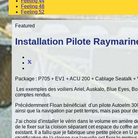
Feeling 44
Feeling 48
Feeling 52
Featured
Installation Pilote Raymarin
Package : P705 + EV1 + ACU 200 + Cablage Seatalk + V
Les exemples des voiliers Ariel, Auskalo, Blue Eyes, Boi
comptes rendus.
Précédemment Floan bénéficiait d'un pilote Autoelm 3000 
ainsi que la navigation par petit temps, mais pas pour de
J'ai choisi d'installer le vérin dans le volume en arrièr
de le fixer sur la cloison séparant cet espace du coffre a
existant. Il a fallu que je fabrique une petite pièce en U p
stratification de la cloison sur laquelle est fixer le moteur