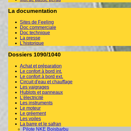
La documentation
Sites de Feeling
Doc commerciale
Doc technique
La presse
L'historique
Dossiers 1090/1040
Achat et préparation
Le confort à bord int.
Le confort à bord ext.
Circuit d'eau et chauffage
Les vaigrages
Hublots et panneaux
L'électricité
Les instruments
Le moteur
Le gréement
Les voiles
La barre et le safran
Pilote NKE Boisbarbu