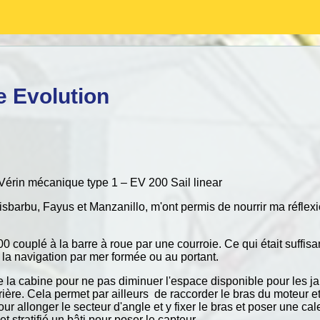
e Evolution
érin mécanique type 1 – EV 200 Sail linear
sbarbu, Fayus et Manzanillo, m'ont permis de nourrir ma réflexio
couplé à la barre à roue par une courroie. Ce qui était suffisa
 la navigation par mer formée ou au portant.
e de la cabine pour ne pas diminuer l'espace disponible pour les 
rrière. Cela permet par ailleurs de raccorder le bras du moteur e
our allonger le secteur d'angle et y fixer le bras et poser une cale 
 et stratifié un bâti pour poser le capteur.