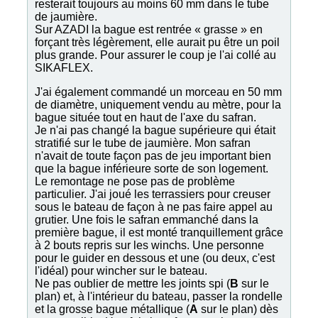
resterait toujours au moins 60 mm dans le tube
de jaumière.
Sur AZADI la bague est rentrée « grasse » en
forçant très légèrement, elle aurait pu être un poil
plus grande. Pour assurer le coup je l'ai collé au
SIKAFLEX.
J'ai également commandé un morceau en 50 mm
de diamètre, uniquement vendu au mètre, pour la
bague située tout en haut de l'axe du safran.
Je n'ai pas changé la bague supérieure qui était
stratifié sur le tube de jaumière. Mon safran
n'avait de toute façon pas de jeu important bien
que la bague inférieure sorte de son logement.
Le remontage ne pose pas de problème
particulier. J'ai joué les terrassiers pour creuser
sous le bateau de façon à ne pas faire appel au
grutier. Une fois le safran emmanché dans la
première bague, il est monté tranquillement grâce
à 2 bouts repris sur les winchs. Une personne
pour le guider en dessous et une (ou deux, c'est
l'idéal) pour wincher sur le bateau.
Ne pas oublier de mettre les joints spi (
B
sur le
plan) et, à l'intérieur du bateau, passer la rondelle
et la grosse bague métallique (
A
sur le plan) dès