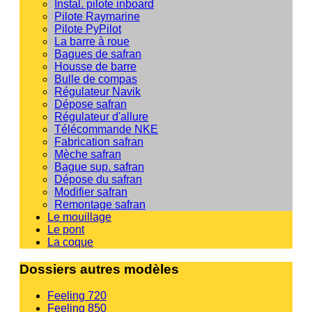
Instal. pilote inboard
Pilote Raymarine
Pilote PyPilot
La barre à roue
Bagues de safran
Housse de barre
Bulle de compas
Régulateur Navik
Dépose safran
Régulateur d'allure
Télécommande NKE
Fabrication safran
Mèche safran
Bague sup. safran
Dépose du safran
Modifier safran
Remontage safran
Le mouillage
Le pont
La coque
Dossiers autres modèles
Feeling 720
Feeling 850