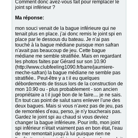
Comment donc avez-vous fait pour remplacer le
joint spi inférieur ?
Ma réponse:
mon souci venait de la bague inférieure qui ne
tenait plus en place. j'ai donc remis le joint spi en
place par le dessous du bateau. Je n'ai pas
touché à la bague médiane puisque mon safran
n'avait pas beaucoup de jeu. Cette bague
médiane me semble stratifiée. Mais en regardant
les photos faites par Gérard sur son 10.90
(http://www.clubfeeling1090.fr/barre/jaumiere-
meche-safran) la bague médiane ne semble pas
stratifiée.. Peut-être y a t il eu quelques
débordements de tissus lors de la construction de
mon 10.90 ou - plus probablement - son ancien
propriétaire a t il jugé bon de le faire.... je ne sais.
En tout cas point de salut sans enlever l'une des
deux bagues. Mais si vous n'avez pas de jeu, pas
de remontées d'eau, perso, je n'y toucherais pas.
Gardez le joint spi au chaud si vous deviez
changer la bague inférieure. Pour info, mon joint
spi inférieur n'était vraiment pas en bon état, l'eau
de mer remontait jusqu'à lui puisque rien ne