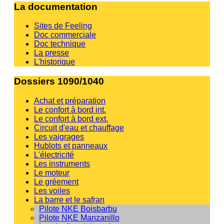
La documentation
Sites de Feeling
Doc commerciale
Doc technique
La presse
L'historique
Dossiers 1090/1040
Achat et préparation
Le confort à bord int.
Le confort à bord ext.
Circuit d'eau et chauffage
Les vaigrages
Hublots et panneaux
L'électricité
Les instruments
Le moteur
Le gréement
Les voiles
La barre et le safran
Pilote NKE Boisbarbu
Pilote NKE Manzanillo