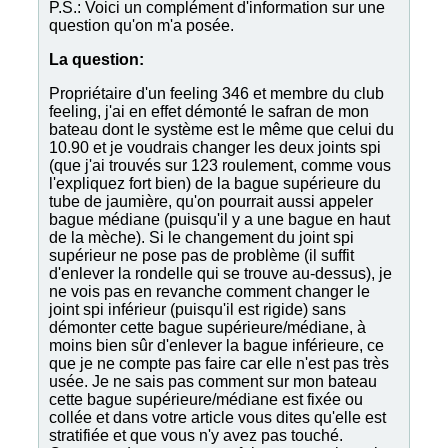
P.S.: Voici un complément d'information sur une
question qu'on m'a posée.
La question:
Propriétaire d'un feeling 346 et membre du club
feeling, j'ai en effet démonté le safran de mon
bateau dont le système est le même que celui du
10.90 et je voudrais changer les deux joints spi
(que j'ai trouvés sur 123 roulement, comme vous
l'expliquez fort bien) de la bague supérieure du
tube de jaumière, qu'on pourrait aussi appeler
bague médiane (puisqu'il y a une bague en haut
de la mèche). Si le changement du joint spi
supérieur ne pose pas de problème (il suffit
d'enlever la rondelle qui se trouve au-dessus), je
ne vois pas en revanche comment changer le
joint spi inférieur (puisqu'il est rigide) sans
démonter cette bague supérieure/médiane, à
moins bien sûr d'enlever la bague inférieure, ce
que je ne compte pas faire car elle n'est pas très
usée. Je ne sais pas comment sur mon bateau
cette bague supérieure/médiane est fixée ou
collée et dans votre article vous dites qu'elle est
stratifiée et que vous n'y avez pas touché.