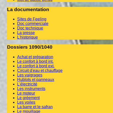
La documentation
Sites de Feeling
Doc commerciale
Doc technique
La presse
L'historique
Dossiers 1090/1040
Achat et préparation
Le confort à bord int.
Le confort à bord ext.
Circuit d'eau et chauffage
Les vaigrages
Hublots et panneaux
L'électricité
Les instruments
Le moteur
Le gréement
Les voiles
La barre et le safran
Le mouillage