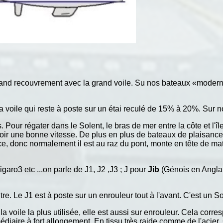
 grand recouvrement avec la grand voile. Su nos bateaux «moderne
 la voile qui reste à poste sur un étai reculé de 15% à 20%. Sur no
 Pour régater dans le Solent, le bras de mer entre la côte et l'île
oir une bonne vitesse. De plus en plus de bateaux de plaisance 
ace, donc normalement il est au raz du pont, monte en tête de mat
ro3 etc ...on parle de J1, J2 ,J3 ; J pour
Jib
(Génois en Anglai
'autre. Le J1 est à poste sur un enrouleur tout à l'avant. C'est un
 la voile la plus utilisée, elle est aussi sur enrouleur. Cela corr
iaire à fort allongement. En tissu très raide comme de l'acier. C