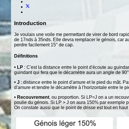
Introduction
Je voulais une voile me permettant de virer de bord rapi
de 17nds à 35nds. Elle devra remplacer le génois, car au de
perdre facilement 15° de cap.
Définitions
•
LP
: C'est la distance entre le point d'écoute au guindan
guindant qui fera que le décamètre aura un angle de 90°
•
J
: distance entre le point d'amure et le pied du mât. Pas
d'amure et tendre le décamètre à l'horizontale entre le p
•
Recouvrement
, ou proportion. Si LP=J on a un recouv
poulie du génois. Si LP > J on aura 150% par exemple 
On constate aussi que le point de drisse est tout en haut