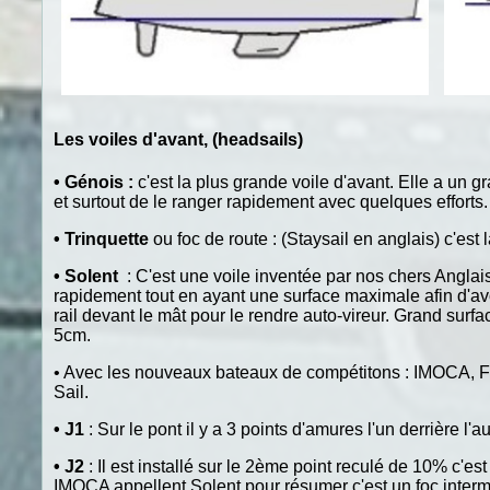
Les voiles d'avant, (headsails)
•
Génois :
c'est la plus grande voile d'avant. Elle a un
et surtout de le ranger rapidement avec quelques efforts.
•
Trinquette
ou foc de route : (Staysail en anglais) c'est
•
Solent
: C'est une voile inventée par nos chers Anglais.
rapidement tout en ayant une surface maximale afin d'av
rail devant le mât pour le rendre auto-vireur. Grand surf
5cm.
•
Avec les nouveaux bateaux de compétitons : IMOCA, Figa
Sail.
•
J1
: Sur le pont il y a 3 points d'amures l'un derrière l
•
J2
: Il est installé sur le 2ème point reculé de 10% c'est
IMOCA appellent Solent pour résumer c'est un foc interméd