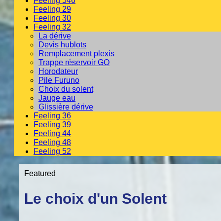
Feeling 546
Feeling 29
Feeling 30
Feeling 32
La dérive
Devis hublots
Remplacement plexis
Trappe réservoir GO
Horodateur
Pile Furuno
Choix du solent
Jauge eau
Glissière dérive
Feeling 36
Feeling 39
Feeling 44
Feeling 48
Feeling 52
Featured
Le choix d'un Solent