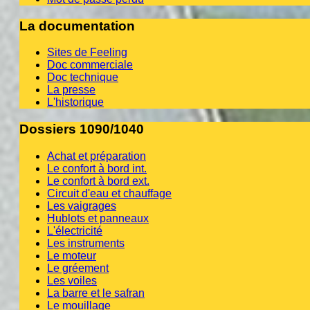
La documentation
Sites de Feeling
Doc commerciale
Doc technique
La presse
L'historique
Dossiers 1090/1040
Achat et préparation
Le confort à bord int.
Le confort à bord ext.
Circuit d'eau et chauffage
Les vaigrages
Hublots et panneaux
L'électricité
Les instruments
Le moteur
Le gréement
Les voiles
La barre et le safran
Le mouillage