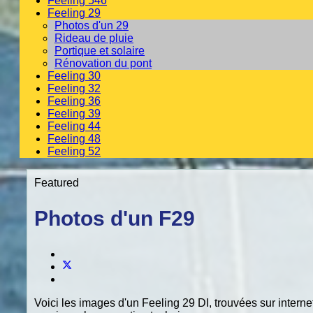
Feeling 546
Feeling 29
Photos d'un 29
Rideau de pluie
Portique et solaire
Rénovation du pont
Feeling 30
Feeling 32
Feeling 36
Feeling 39
Feeling 44
Feeling 48
Feeling 52
Featured
Photos d'un F29
Voici les images d'un Feeling 29 DI, trouvées sur internet.