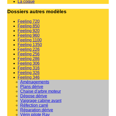
La coque
Dossiers autres modèles
Feeling 720
Feeling 850
Feeling 920
Feeling 960
Feeling 1100
Feeling 1350
Feeling 226
Feeling 256
Feeling 286
Feeling 306
Feeling 316
Feeling 326
Feeling 346
Aménagements
Plans dérive
Chaise d'arbre moteur
Dépose dérive
Vaigrage cabine avant
Réfection carré
Réparation dérive
Vérin pilote Ray