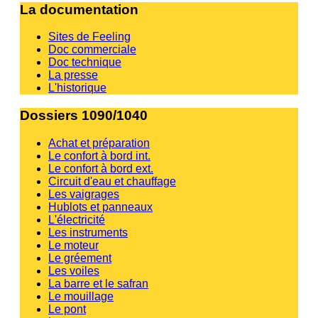
La documentation
Sites de Feeling
Doc commerciale
Doc technique
La presse
L'historique
Dossiers 1090/1040
Achat et préparation
Le confort à bord int.
Le confort à bord ext.
Circuit d'eau et chauffage
Les vaigrages
Hublots et panneaux
L'électricité
Les instruments
Le moteur
Le gréement
Les voiles
La barre et le safran
Le mouillage
Le pont