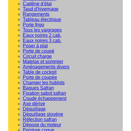
Cadène d'étai
Taud d'hivernage
Rangements
Tableau électrique
Porte frigo
Tous les vaigrages
Eaux noires 2 cab.
Eaux noires 3 cab.
Poser à plat
Porte de coupé
Circuit charge
Matelas et sommier
Aménagements divers
Table de cockpit
Porte de coupée
Changer les hublots
Bagues Safran
Fixation sabot safran
Coude échappement
Axe dérive
Déquillage
Déquillage slovène
Réfection safran
Dépose du moteur
Peinture coque