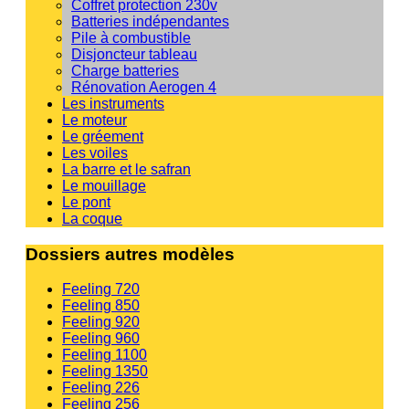
Coffret protection 230v
Batteries indépendantes
Pile à combustible
Disjoncteur tableau
Charge batteries
Rénovation Aerogen 4
Les instruments
Le moteur
Le gréement
Les voiles
La barre et le safran
Le mouillage
Le pont
La coque
Dossiers autres modèles
Feeling 720
Feeling 850
Feeling 920
Feeling 960
Feeling 1100
Feeling 1350
Feeling 226
Feeling 256