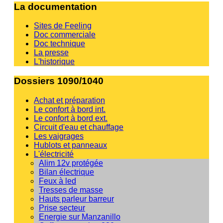
La documentation
Sites de Feeling
Doc commerciale
Doc technique
La presse
L'historique
Dossiers 1090/1040
Achat et préparation
Le confort à bord int.
Le confort à bord ext.
Circuit d'eau et chauffage
Les vaigrages
Hublots et panneaux
L'électricité
Alim 12v protégée
Bilan électrique
Feux à led
Tresses de masse
Hauts parleur barreur
Prise secteur
Energie sur Manzanillo