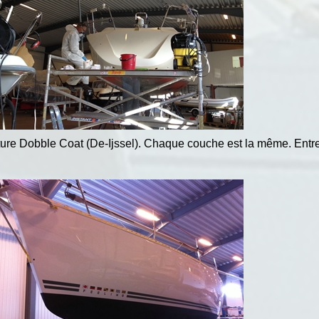
inture Dobble Coat (De-Ijssel). Chaque couche est la même. Ent