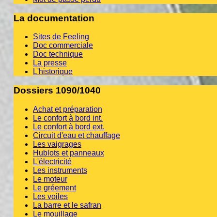
La documentation
Sites de Feeling
Doc commerciale
Doc technique
La presse
L'historique
Dossiers 1090/1040
Achat et préparation
Le confort à bord int.
Le confort à bord ext.
Circuit d'eau et chauffage
Les vaigrages
Hublots et panneaux
L'électricité
Les instruments
Le moteur
Le gréement
Les voiles
La barre et le safran
Le mouillage