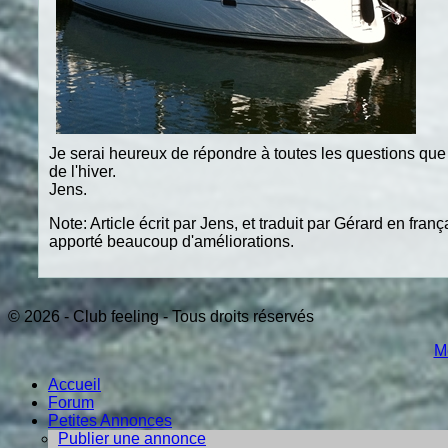
Je serai heureux de répondre à toutes les questions que
de l'hiver.
Jens.
Note: Article écrit par Jens, et traduit par Gérard en fr
apporté beaucoup d'améliorations.
© 2026 - Club feeling - Tous droits réservés
M
Accueil
Forum
Petites Annonces
Publier une annonce