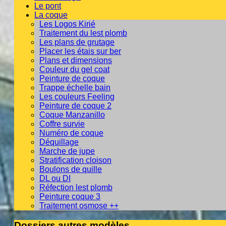
Le pont
La coque
Les Logos Kirié
Traitement du lest plomb
Les plans de grutage
Placer les étais sur ber
Plans et dimensions
Couleur du gel coat
Peinture de coque
Trappe échelle bain
Les couleurs Feeling
Peinture de coque 2
Coque Manzanillo
Coffre survie
Numéro de coque
Déquillage
Marche de jupe
Stratification cloison
Boulons de quille
DL ou DI
Réfection lest plomb
Peinture coque 3
Traitement osmose ++
Dossiers autres modèles