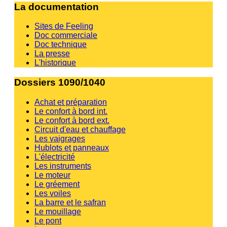
La documentation
Sites de Feeling
Doc commerciale
Doc technique
La presse
L'historique
Dossiers 1090/1040
Achat et préparation
Le confort à bord int.
Le confort à bord ext.
Circuit d'eau et chauffage
Les vaigrages
Hublots et panneaux
L'électricité
Les instruments
Le moteur
Le gréement
Les voiles
La barre et le safran
Le mouillage
Le pont