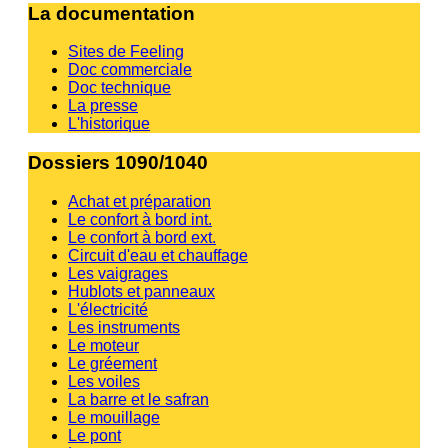
La documentation
Sites de Feeling
Doc commerciale
Doc technique
La presse
L'historique
Dossiers 1090/1040
Achat et préparation
Le confort à bord int.
Le confort à bord ext.
Circuit d'eau et chauffage
Les vaigrages
Hublots et panneaux
L'électricité
Les instruments
Le moteur
Le gréement
Les voiles
La barre et le safran
Le mouillage
Le pont