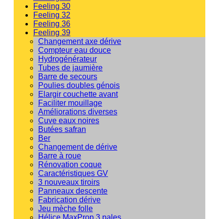
Feeling 30
Feeling 32
Feeling 36
Feeling 39
Changement axe dérive
Compteur eau douce
Hydrogénérateur
Tubes de jaumière
Barre de secours
Poulies doubles génois
Elargir couchette avant
Faciliter mouillage
Améliorations diverses
Cuve eaux noires
Butées safran
Ber
Changement de dérive
Barre à roue
Rénovation coque
Caractéristiques GV
3 nouveaux tiroirs
Panneaux descente
Fabrication dérive
Jeu mèche folle
Hélice MaxProp 3 pales