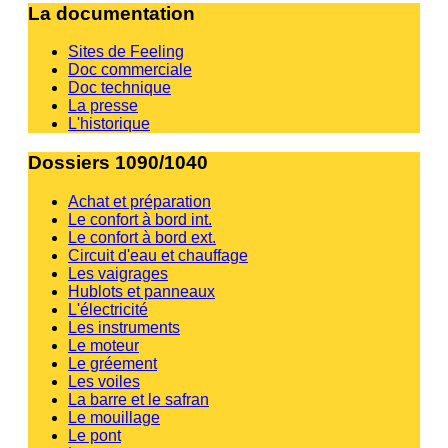
La documentation
Sites de Feeling
Doc commerciale
Doc technique
La presse
L'historique
Dossiers 1090/1040
Achat et préparation
Le confort à bord int.
Le confort à bord ext.
Circuit d'eau et chauffage
Les vaigrages
Hublots et panneaux
L'électricité
Les instruments
Le moteur
Le gréement
Les voiles
La barre et le safran
Le mouillage
Le pont