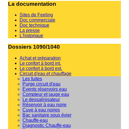
La documentation
Sites de Feeling
Doc commerciale
Doc technique
La presse
L'historique
Dossiers 1090/1040
Achat et préparation
Le confort à bord int.
Le confort à bord ext.
Circuit d'eau et chauffage
Les fuites
Purge circuit d'eau
Events réservoirs eau
Compteur et jauge eau
Le dessalinisateur
Réservoir à eau noire
Cuve à eau noires
Bac sanitaire sous évier
Chauffe-eau
Diagnostic Chauffe-eau