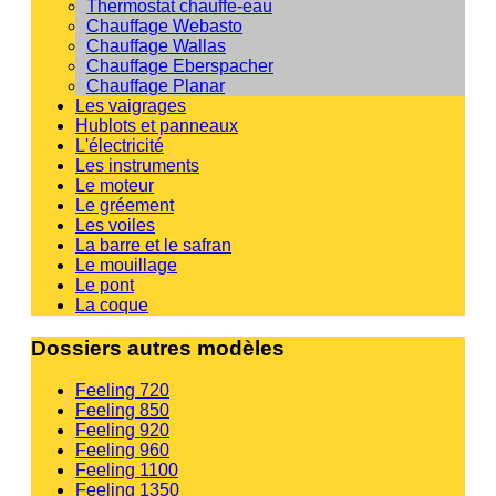
Thermostat chauffe-eau
Chauffage Webasto
Chauffage Wallas
Chauffage Eberspacher
Chauffage Planar
Les vaigrages
Hublots et panneaux
L'électricité
Les instruments
Le moteur
Le gréement
Les voiles
La barre et le safran
Le mouillage
Le pont
La coque
Dossiers autres modèles
Feeling 720
Feeling 850
Feeling 920
Feeling 960
Feeling 1100
Feeling 1350