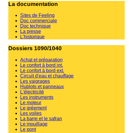
La documentation
Sites de Feeling
Doc commerciale
Doc technique
La presse
L'historique
Dossiers 1090/1040
Achat et préparation
Le confort à bord int.
Le confort à bord ext.
Circuit d'eau et chauffage
Les vaigrages
Hublots et panneaux
L'électricité
Les instruments
Le moteur
Le gréement
Les voiles
La barre et le safran
Le mouillage
Le pont