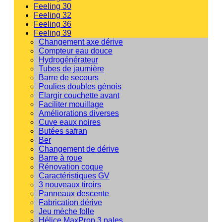
Feeling 30
Feeling 32
Feeling 36
Feeling 39
Changement axe dérive
Compteur eau douce
Hydrogénérateur
Tubes de jaumière
Barre de secours
Poulies doubles génois
Elargir couchette avant
Faciliter mouillage
Améliorations diverses
Cuve eaux noires
Butées safran
Ber
Changement de dérive
Barre à roue
Rénovation coque
Caractéristiques GV
3 nouveaux tiroirs
Panneaux descente
Fabrication dérive
Jeu mèche folle
Hélice MaxProp 3 pales