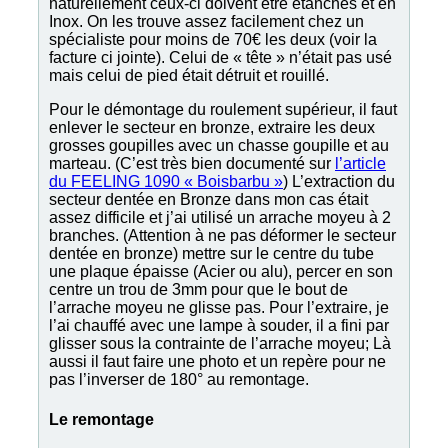
naturellement ceux-ci doivent être étanches et en
Inox. On les trouve assez facilement chez un
spécialiste pour moins de 70€ les deux (voir la
facture ci jointe). Celui de « tête » n’était pas usé
mais celui de pied était détruit et rouillé.
Pour le démontage du roulement supérieur, il faut
enlever le secteur en bronze, extraire les deux
grosses goupilles avec un chasse goupille et au
marteau. (C’est très bien documenté sur
l’article
du FEELING 1090 « Boisbarbu »
) L’extraction du
secteur dentée en Bronze dans mon cas était
assez difficile et j’ai utilisé un arrache moyeu à 2
branches. (Attention à ne pas déformer le secteur
dentée en bronze) mettre sur le centre du tube
une plaque épaisse (Acier ou alu), percer en son
centre un trou de 3mm pour que le bout de
l’arrache moyeu ne glisse pas. Pour l’extraire, je
l’ai chauffé avec une lampe à souder, il a fini par
glisser sous la contrainte de l’arrache moyeu; Là
aussi il faut faire une photo et un repère pour ne
pas l’inverser de 180° au remontage.
Le remontage