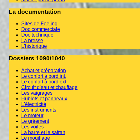
La documentation
Sites de Feeling
Doc commerciale
Doc technique
La presse
L'historique
Dossiers 1090/1040
Achat et préparation
Le confort à bord int.
Le confort à bord ext.
Circuit d'eau et chauffage
Les vaigrages
Hublots et panneaux
L'électricité
Les instruments
Le moteur
Le gréement
Les voiles
La barre et le safran
Le mouillage