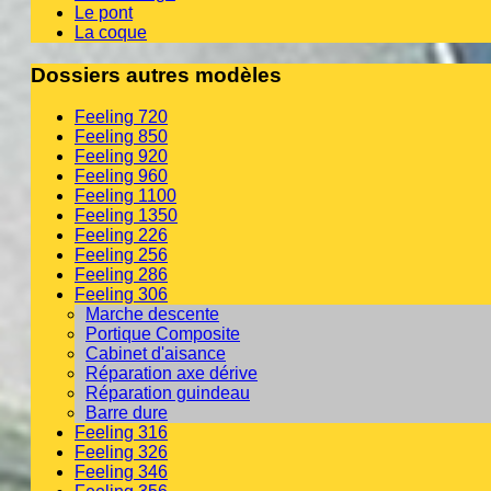
Le pont
La coque
Dossiers autres modèles
Feeling 720
Feeling 850
Feeling 920
Feeling 960
Feeling 1100
Feeling 1350
Feeling 226
Feeling 256
Feeling 286
Feeling 306
Marche descente
Portique Composite
Cabinet d'aisance
Réparation axe dérive
Réparation guindeau
Barre dure
Feeling 316
Feeling 326
Feeling 346