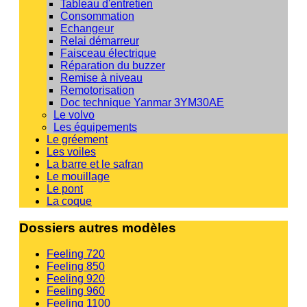
Tableau d'entretien
Consommation
Echangeur
Relai démarreur
Faisceau électrique
Réparation du buzzer
Remise à niveau
Remotorisation
Doc technique Yanmar 3YM30AE
Le volvo
Les équipements
Le gréement
Les voiles
La barre et le safran
Le mouillage
Le pont
La coque
Dossiers autres modèles
Feeling 720
Feeling 850
Feeling 920
Feeling 960
Feeling 1100