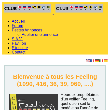
Accueil
Forum
Petites Annonces
Publier une annonce
S.A.V.
Pavillon
S'inscrire
Contact
Bienvenue à tous les Feeling
(1090, 416, 36, 39, 960, ....)
Heureux propriétaires
d'un voilier Feeling,
quel qu'en soit le
modèle ou l'année de