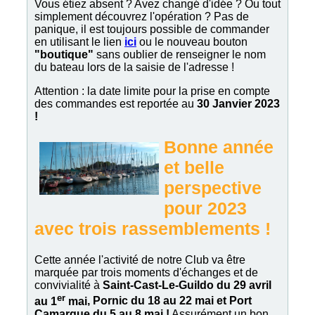
Vous étiez absent ? Avez changé d'idée ? Ou tout
simplement découvrez l'opération ? Pas de
panique, il est toujours possible de commander
en utilisant le lien
ici
ou le nouveau bouton
"boutique"
sans oublier de renseigner le nom
du bateau lors de la saisie de l'adresse !
Attention : la date limite pour la prise en compte
des commandes est reportée au
30 Janvier 2023
!
Bonne année
et belle
perspective
pour 2023
avec trois rassemblements !
Cette année l'activité de notre Club va être
marquée par trois moments d'échanges et de
convivialité à
Saint-Cast-Le-Guildo du 29 avril
er
au 1
mai
, Pornic du 18 au 22 mai et Port
Camargue du 5 au 8 mai !
Assurément un bon