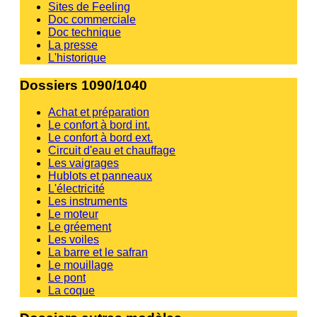
Sites de Feeling
Doc commerciale
Doc technique
La presse
L'historique
Dossiers 1090/1040
Achat et préparation
Le confort à bord int.
Le confort à bord ext.
Circuit d'eau et chauffage
Les vaigrages
Hublots et panneaux
L'électricité
Les instruments
Le moteur
Le gréement
Les voiles
La barre et le safran
Le mouillage
Le pont
La coque