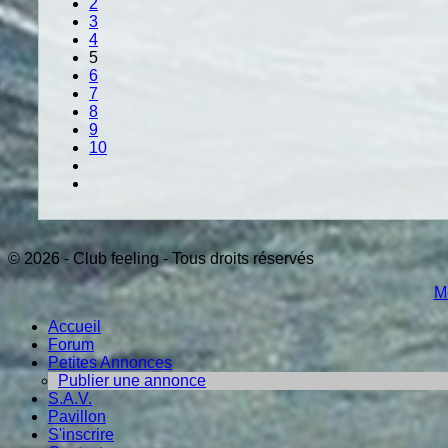
2
3
4
5
6
7
8
9
10
© 2026 - Club feeling - Tous droits réservés
M
Accueil
Forum
Petites Annonces
Publier une annonce
S.A.V.
Pavillon
S'inscrire