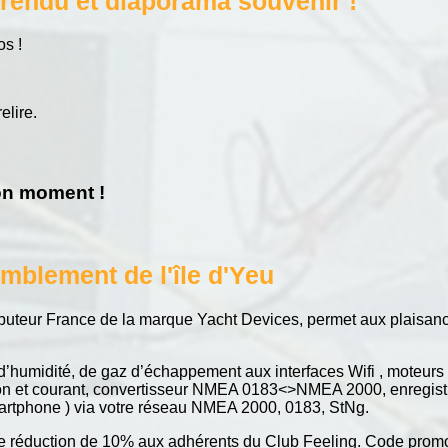
rendu et diaporama souvenir !
os !
elire.
bon moment !
mblement de l'île d'Yeu
ributeur France de la marque Yacht Devices, permet aux plaisanci
’humidité, de gaz d’échappement aux interfaces Wifi , moteurs 
nsion et courant, convertisseur NMEA 0183<>NMEA 2000, enregis
artphone ) via votre réseau NMEA 2000, 0183, StNg.
ne réduction de 10% aux adhérents du Club Feeling. Code pro