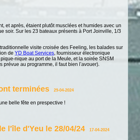
nt, et après, étaient plutôt musclées et humides avec un
e soir. Sur les 23 bateaux présents à Port Joinville, 1/3
 traditionnelle visite croisée des Feeling, les balades sur
tion de
YD Boat Services
, fournisseur électronique
d pique-nique au port de la Meule, et la soirée SNSM
as prévue au programme, il faut bien l'avouer).
 sont terminées
29-04-2024
une belle fête en prespective !
 l'île d'Yeu le 28/04/24
17-04-2024