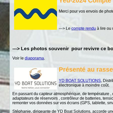
Yeu-2024 Compte 
Merci pour vos envois de phot
---> Le
compte rendu
à lire ou r
---> Les photos souvenir pour revivre ce 
Voir le
diaporama
.
Présenté au rasse
YD BOAT SOLUTIONS
, Dist
électronique à moindre coût.
En passant du capteur atmosphérique, de température , d
adaptateurs de réservoirs , contrôleur de batteries, te
remonter vos données sur vos écrans (GPS, tablette, sm
Stéphanie, dirigeante de YD Boat Solutions, accorde u