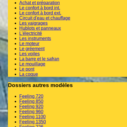
Achat et préparation
Le confort à bord int.
Le confort à bord ext.
Circuit d'eau et chauffage
Les vaigrages
Hublots et panneaux
L'électricité
Les instruments
Le moteur
Le gréement
Les voiles
La barre et le safran
Le mouillage
Le pont
La coque
Dossiers autres modèles
Feeling 720
Feeling 850
Feeling 920
Feeling 960
Feeling 1100
Feeling 1350
Feeling 226