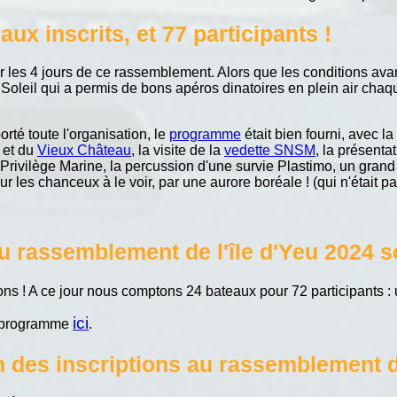
aux inscrits, et 77 participants !
our les 4 jours de ce rassemblement. Alors que les conditions ava
. Soleil qui a permis de bons apéros dinatoires en plein air chaqu
té toute l'organisation, le
programme
était bien fourni, avec la
et du
Vieux Château
, la visite de la
vedette SNSM
, la présenta
Privilège Marine, la percussion d'une survie Plastimo, un gran
r les chanceux à le voir, par une aurore boréale ! (qui n'était p
au rassemblement de l'île d'Yeu 2024
ons ! A ce jour nous comptons 24 bateaux pour 72 participants : 
ici
e programme
.
n des inscriptions au rassemblement de