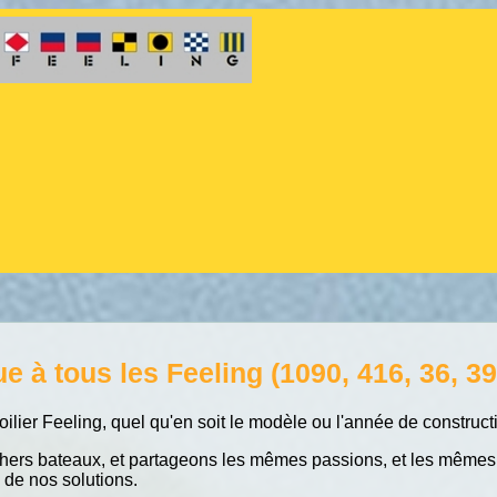
 à tous les Feeling (1090, 416, 36, 39, 
oilier Feeling, quel qu'en soit le modèle ou l'année de construc
ers bateaux, et partageons les mêmes passions, et les mêmes p
 de nos solutions.