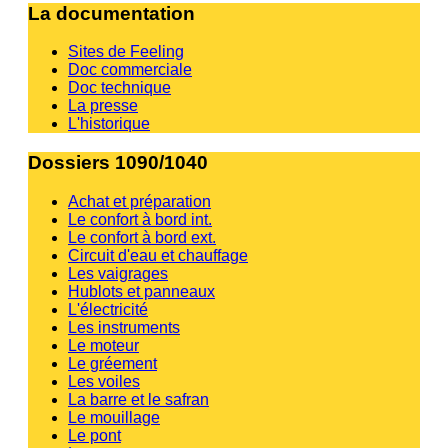
La documentation
Sites de Feeling
Doc commerciale
Doc technique
La presse
L'historique
Dossiers 1090/1040
Achat et préparation
Le confort à bord int.
Le confort à bord ext.
Circuit d'eau et chauffage
Les vaigrages
Hublots et panneaux
L'électricité
Les instruments
Le moteur
Le gréement
Les voiles
La barre et le safran
Le mouillage
Le pont