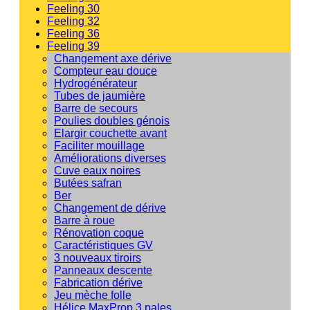
Feeling 30
Feeling 32
Feeling 36
Feeling 39
Changement axe dérive
Compteur eau douce
Hydrogénérateur
Tubes de jaumière
Barre de secours
Poulies doubles génois
Elargir couchette avant
Faciliter mouillage
Améliorations diverses
Cuve eaux noires
Butées safran
Ber
Changement de dérive
Barre à roue
Rénovation coque
Caractéristiques GV
3 nouveaux tiroirs
Panneaux descente
Fabrication dérive
Jeu mèche folle
Hélice MaxProp 3 pales